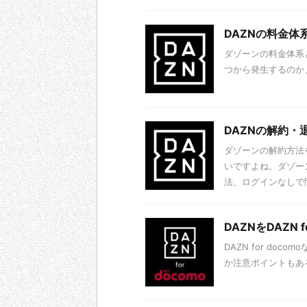
DAZNの料金
ダゾーンの料金体系
つから発生するのか
DAZNの解約
ダゾーンの解約方法を
いですよね。ダゾー
法、ログインなしで
DAZNをDAZN 
DAZN for do
か注意ポイントもあ