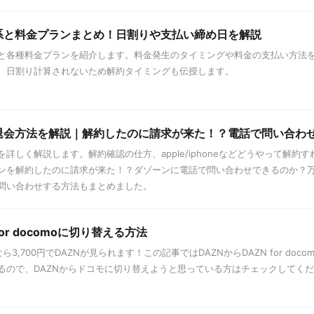
体系と料金プランまとめ！日割りや支払い締め日を解説
と各種料金プランを紹介します。料金発生のタイミングや料金の支払い方法
、日割り計算されないため解約タイミングも伝授します。
・退会方法を解説｜解約したのに請求が来た！？電話で問い合わ
詳しく解説します。解約確認の仕方、apple/iphoneなどどうやって解
ンを解約したのに請求が来た！？ダゾーンに電話で問い合わせできるのか？
問い合わせする方法もまとめました。
for docomoに切り替える方法
comoなら3,700円でDAZNが見られます！この記事ではDAZNからDAZN for 
るので、DAZNからドコモに切り替えようと思っている方はチェックしてく