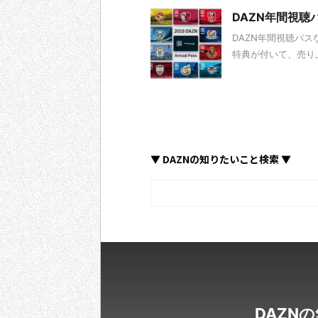
DAZN年間視聴
DAZN年間視聴パ
特典が付いて、売り
▼ DAZNの知りたいこと検索 ▼
DAZN