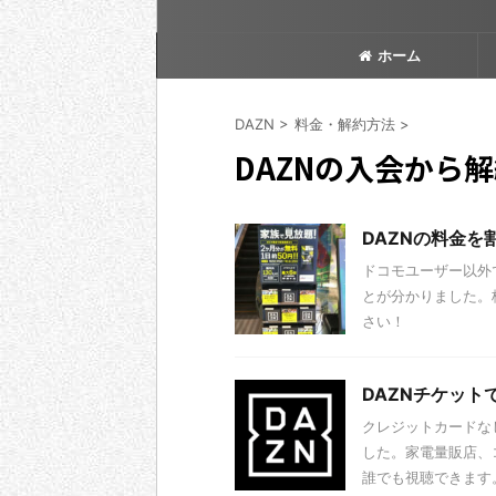
ホーム
DAZN
>
料金・解約方法
>
DAZNの入会から
DAZNの料金
ドコモユーザー以外で
とが分かりました。
さい！
DAZNチケッ
クレジットカードな
した。家電量販店、コ
誰でも視聴できます