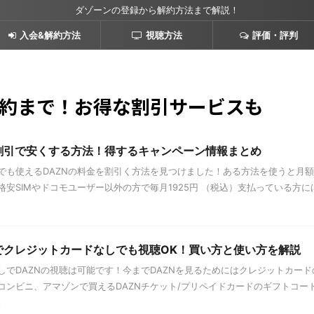
ダゾーンの登録から解約方法まで解説！
入会&解約方法
視聴方法
評価・評判
解約まで！お得な割引サービスも
を割引で安くする方法！得するキャンペーン情報まとめ
も使えるDAZNの料金を割引く方法を見つけました！ある方法を使うと月額1,
格安SIMやドコモユーザー以外の方で毎月1925円 （税込）支払っている方
トでクレジットカードなしでも視聴OK！買い方と使い方を解説
しでDAZNの視聴は可能です！今までDAZNを見るためにはクレジットカー
ンビニ、アマゾンで買えるDAZNチケット/プリペイドカードのギフトコードをda
。