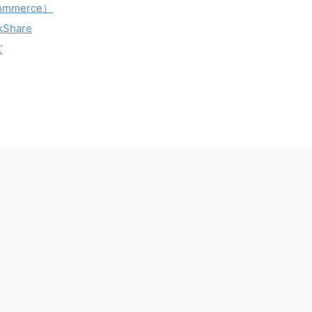
mmerce）
Share
ズ