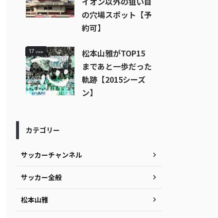
イオン以外の狙い目
の穴場スポット【予
約可】
松本山雅がTOP15
17
view
まであと一歩だった
軌跡【2015シーズ
ン】
カテゴリー
サッカーチャンネル
サッカー全般
松本山雅