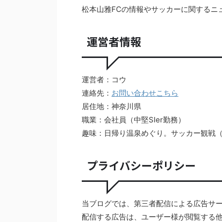
松本山雅FCの情報やサッカーに関するニ
運営者情報
松本山雅がTOP15まであと一歩だった軌跡
【Jリーグ順位予想20
【2015シーズン】
独自アンケートからJ
胆予
運営者：コウ
2015シーズンに松本山雅がJ1のTOP15にチャレンジ
した軌跡を振り返ります。J1に残ることを目指し戦
2019シーズンのJ1リー
連絡先：
お問い合わせこちら
った4試合を当時の他チームの状況や気持ちを書い
どこよりも遅い順位予想
居住地：神奈川県
続きを読む
続き
ています。最終順位は16位でしたが最後まで健闘し
想や独自アンケートをも
職業：会社員（中堅SIer勤務）
ました。
らかになりました。Jリー
島が筆頭です。降格候補
趣味：日帰り温泉めぐり。サッカー観戦（
でした。ダークホースとし
パスにも注目です。どこ
プライバシーポリシー
このチームになるのか、
当ブログでは、第三者配信による広告サ
配信する広告は、ユーザー様が閲覧する他のサ