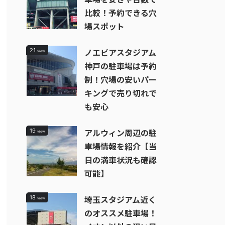
比較！予約できる穴
場スポット
ノエビアスタジアム
21
view
神戸の駐車場は予約
制！穴場の安いパー
キングで売り切れで
も安心
アルウィン周辺の駐
19
view
車場情報を紹介【当
日の満車状況も確認
可能】
埼玉スタジアム近く
18
view
のオススメ駐車場！