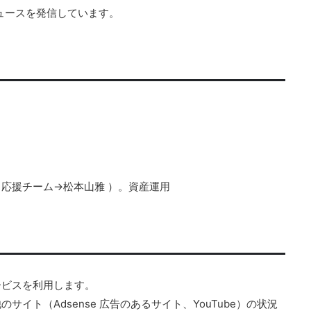
ュースを発信しています。
19】サッカー解説者&
J1の降格ラインは？最低限必要な勝ち点
1優勝&降格チームを大
プレーオフの条件
想！
【2019シーズン予想】J1で残留するための最低勝
点は何ポイント？過去13年のデータを解析してJ1
グの順位予想を発表します！
格ラインを予測してみました。年々チーム間の力
です。サッカー解説者の予
を読む
続きを読む
拮抗して降格圏の勝ち点が高くなっていることが
とに優勝・降格チームが明
かりました。今シーズンはどんな展開になるのか
グの優勝予想は川崎・鹿
しみです。
は磐田、松本、仙台、鳥栖
応援チーム→松本山雅 ）。資産運用
てFC東京、名古屋グラン
が優勝するのか、降格がど
見どころ満載です。
ービスを利用します。
イト（Adsense 広告のあるサイト、YouTube）の状況