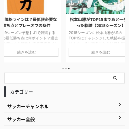
最低限必要な
松本山雅がTOP15まであと一歩だ
【Jリーグ順
フの条件
った軌跡【2015シーズン】
解説者&独
勝&降格
J1で残留する
2015シーズンに松本山雅がJ1の
イント？過去
TOP15にチャレンジした軌跡を振り返
2019シー
J1降格ライン
ります。J1に残ることを目指し戦った
を発表しま
々チーム間の
4試合を当時の他チームの状況や気持
想です。サ
続きを読む
ち点が高くな
ちを書いています。最終順位は16位で
アンケート
した。今シー
したが最後まで健闘しました。
が明らかにな
のか楽しみで
勝予想は川
候補は磐田
た。ダークホ
古屋グラン
優勝するの
カテゴリー
なるのか、
サッカーチャンネル
サッカー全般