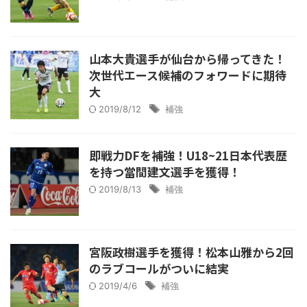
山本大貴選手が仙台から帰ってきた！
次世代エース候補のフォワードに期待
大
2019/8/12
補強
即戦力DFを補強！U18~21日本代表歴
を持つ當間建文選手を獲得！
2019/8/13
補強
宮阪政樹選手を獲得！松本山雅から2回
のラブコールがついに結実
2019/4/6
補強