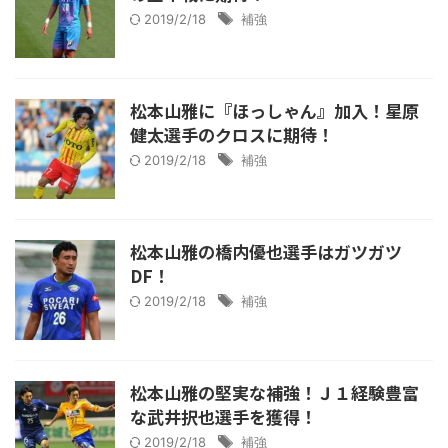
2019/2/18
補強
松本山雅に『ほっしゃん』加入！星原
健太選手のクロスに期待！
2019/2/18
補強
松本山雅の橋内優也選手はガツガツ
DF！
2019/2/18
補強
松本山雅の堅実な補強！Ｊ１経験豊富
な武井択也選手を獲得！
2019/2/18
補強