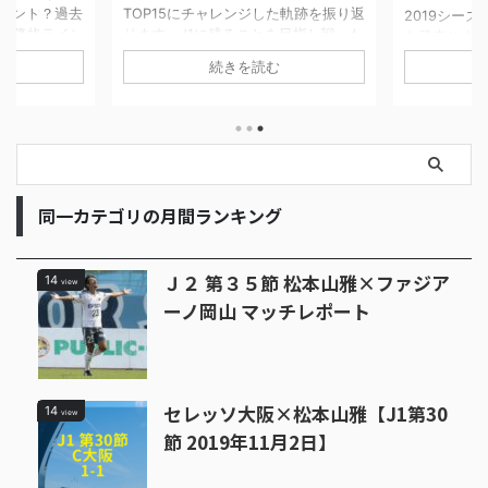
イント？過去
TOP15にチャレンジした軌跡を振り返
2019シー
J1降格ライン
ります。J1に残ることを目指し戦った
を発表しま
々チーム間の
4試合を当時の他チームの状況や気持
想です。サ
続きを読む
ち点が高くな
ちを書いています。最終順位は16位で
アンケート
した。今シー
したが最後まで健闘しました。
が明らかにな
のか楽しみで
勝予想は川
候補は磐田
た。ダークホ
古屋グラン
優勝するの
同一カテゴリの月間ランキング
なるのか、
Ｊ２ 第３５節 松本山雅×ファジア
14
view
ーノ岡山 マッチレポート
セレッソ大阪×松本山雅【J1第30
14
view
節 2019年11月2日】