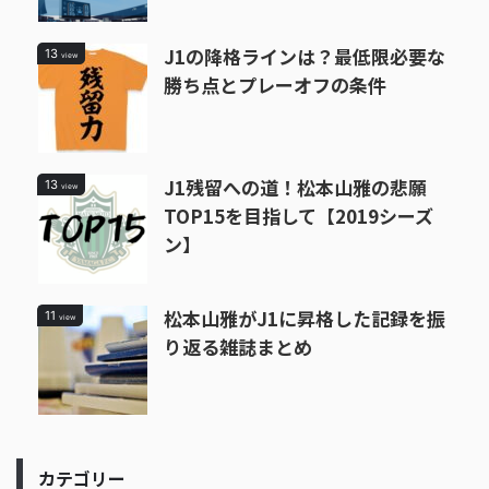
J1の降格ラインは？最低限必要な
13
view
勝ち点とプレーオフの条件
J1残留への道！松本山雅の悲願
13
view
TOP15を目指して【2019シーズ
ン】
松本山雅がJ1に昇格した記録を振
11
view
り返る雑誌まとめ
カテゴリー