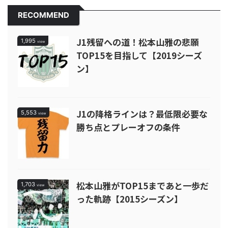
RECOMMEND
J1残留への道！松本山雅の悲願
1,995
view
TOP15を目指して【2019シーズ
ン】
J1の降格ラインは？最低限必要な
5,553
view
勝ち点とプレーオフの条件
松本山雅がTOP15まであと一歩だ
1,703
view
った軌跡【2015シーズン】