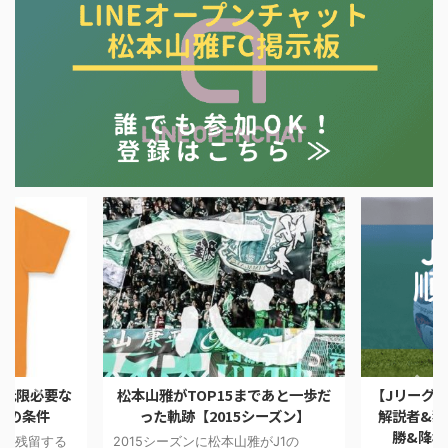
最低限必要な
松本山雅がTOP15まであと一歩だ
【Jリーグ順
フの条件
った軌跡【2015シーズン】
解説者&独
勝&降格
J1で残留する
2015シーズンに松本山雅がJ1の