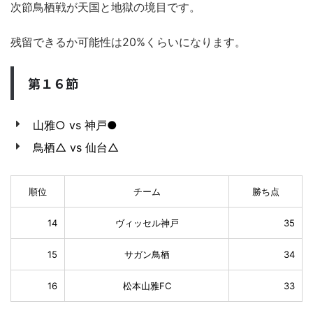
次節鳥栖戦が天国と地獄の境目です。
残留できるか可能性は20%くらいになります。
第１６節
山雅○ vs 神戸●
鳥栖△ vs 仙台△
順位
チーム
勝ち点
14
ヴィッセル神戸
35
15
サガン鳥栖
34
16
松本山雅FC
33