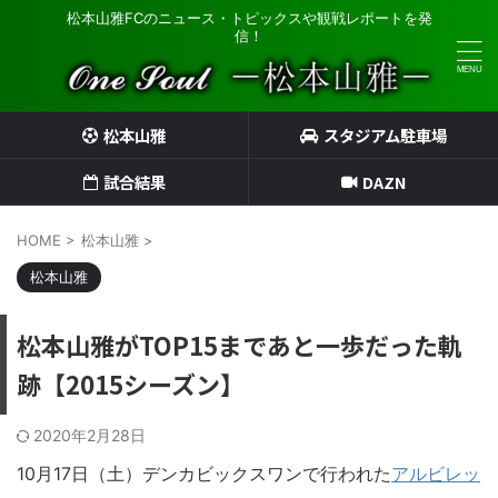
松本山雅FCのニュース・トピックスや観戦レポートを発
信！
松本山雅
スタジアム駐車場
試合結果
DAZN
HOME
>
松本山雅
>
松本山雅
松本山雅がTOP15まであと一歩だった軌
跡【2015シーズン】
2020年2月28日
10月17日（土）デンカビックスワンで行われた
アルビレッ