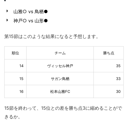
山雅○ vs 鳥栖●
神戸○ vs 山形●
第15節はこのような結果になると予想します。
順位
チーム
勝ち点
14
ヴィッセル神戸
35
15
サガン鳥栖
33
16
松本山雅FC
30
15節を終わって、15位との差を勝ち点3に縮めることがで
きるか。