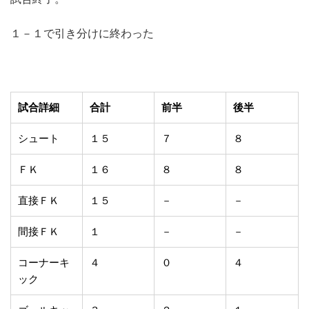
１－１で引き分けに終わった
試合詳細
合計
前半
後半
シュート
１５
７
８
ＦＫ
１６
８
８
直接ＦＫ
１５
－
－
間接ＦＫ
１
－
－
コーナーキ
４
０
４
ック