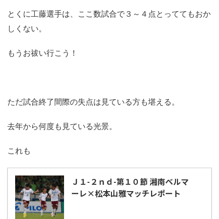
とくに工藤選手は、ここ数試合で３～４点とっててもおか
しくない。
もうお祓い行こう！
ただ試合終了間際の失点は見ている方も堪える。
去年から何度も見ている光景。
これも
Ｊ１-２ｎｄ-第１０節 湘南ベルマ
ーレ×松本山雅マッチレポート