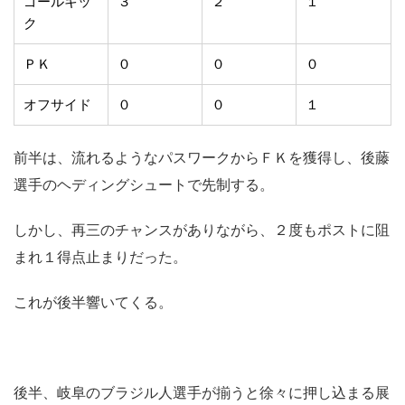
ゴールキッ
３
２
１
ク
ＰＫ
０
０
０
オフサイド
０
０
１
前半は、流れるようなパスワークからＦＫを獲得し、後藤
選手のヘディングシュートで先制する。
しかし、再三のチャンスがありながら、２度もポストに阻
まれ１得点止まりだった。
これが後半響いてくる。
後半、岐阜のブラジル人選手が揃うと徐々に押し込まる展