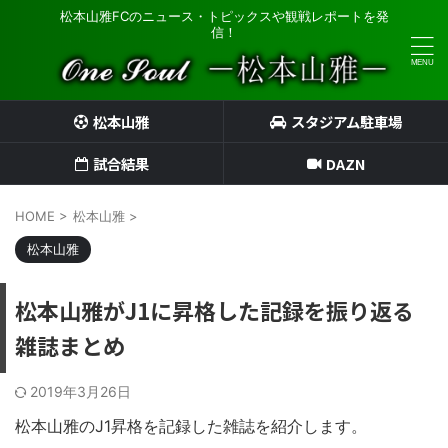
松本山雅FCのニュース・トピックスや観戦レポートを発
信！
松本山雅
スタジアム駐車場
試合結果
DAZN
HOME
>
松本山雅
>
松本山雅
松本山雅がJ1に昇格した記録を振り返る
雑誌まとめ
2019年3月26日
松本山雅のJ1昇格を記録した雑誌を紹介します。