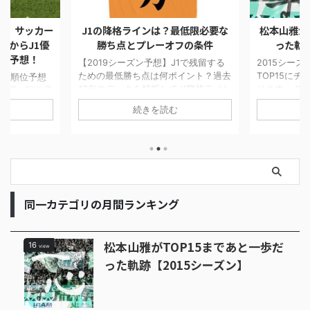
の降格ラインは？最低限必要な
松本山雅がTOP15まであと一歩だ
勝ち点とプレーオフの条件
った軌跡【2015シーズン】
19シーズン予想】J1で残留する
2015シーズンに松本山雅がJ1の
の最低勝ち点は何ポイント？過去
TOP15にチャレンジした軌跡を振り返
のデータを解析してJ1降格ライン
ります。J1に残ることを目指し戦った
測してみました。年々チーム間の
4試合を当時の他チームの状況や気持
続きを読む
続きを読む
拮抗して降格圏の勝ち点が高くな
ちを書いています。最終順位は16位で
いることが分かりました。今シー
したが最後まで健闘しました。
はどんな展開になるのか楽しみで
同一カテゴリの月間ランキング
松本山雅がTOP15まであと一歩だ
16
view
った軌跡【2015シーズン】