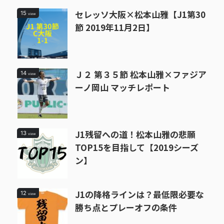
セレッソ大阪×松本山雅【J1第30
15
view
節 2019年11月2日】
Ｊ２ 第３５節 松本山雅×ファジア
14
view
ーノ岡山 マッチレポート
J1残留への道！松本山雅の悲願
13
view
TOP15を目指して【2019シーズ
ン】
J1の降格ラインは？最低限必要な
12
view
勝ち点とプレーオフの条件