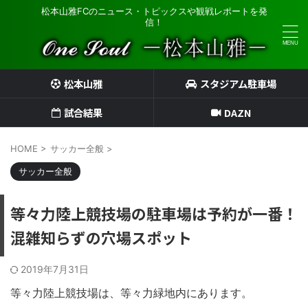
松本山雅FCのニュース・トピックスや観戦レポートを発
信！
松本山雅
スタジアム駐車場
試合結果
DAZN
HOME
>
サッカー全般
>
サッカー全般
等々力陸上競技場の駐車場は予約が一番！
混雑知らずの穴場スポット
2019年7月31日
等々力陸上競技場は、等々力緑地内にあります。