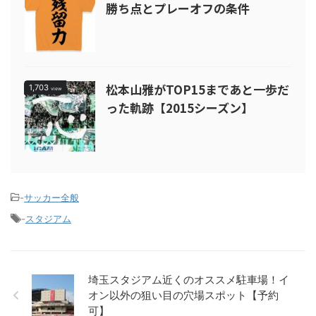
勝ち点とプレーオフの条件
松本山雅がTOP15まであと一歩だ
1,703
view
った軌跡【2015シーズン】
-
サッカー全般
-
スタジアム
埼玉スタジアム近くのオススメ駐車場！イ
オン以外の狙い目の穴場スポット【予約
可】