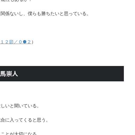
は関係ないし、僕らも勝ちたいと思っている。
。
第１２節／０●２
）
相馬崇人
厳しいと聞いている。
試合に入ってくると思う。
ることが大切になる。