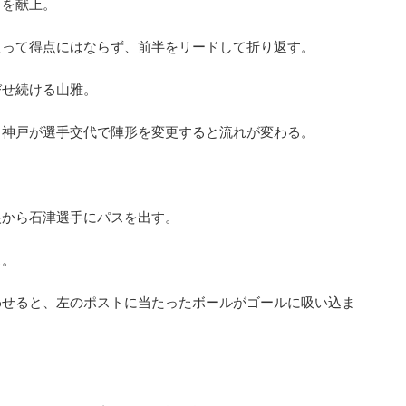
Ｋを献上。
たって得点にはならず、前半をリードして折り返す。
びせ続ける山雅。
、神戸が選手交代で陣形を変更すると流れが変わる。
央から石津選手にパスを出す。
ス。
わせると、左のポストに当たったボールがゴールに吸い込ま