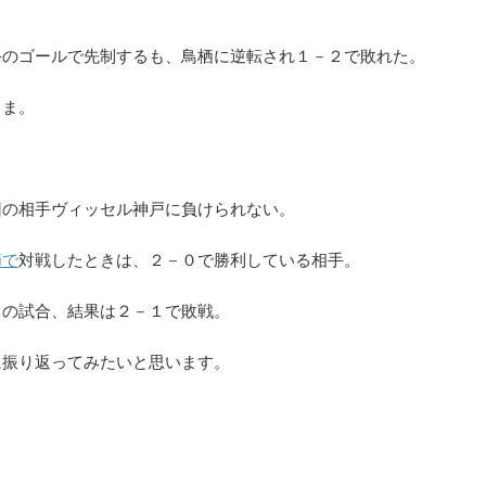
手のゴールで先制するも、鳥栖に逆転され１－２で敗れた。
まま。
019】サッカー解説者&
J1の降格ラインは？最低限必要な勝ち点
1優勝&降格チームを大
プレーオフの条件
。
予想！
【2019シーズン予想】J1で残留するための最低勝
点は何ポイント？過去13年のデータを解析してJ1
ーグの順位予想を発表します！
回の相手ヴィッセル神戸に負けられない。
格ラインを予測してみました。年々チーム間の力
です。サッカー解説者の予
を読む
続きを読む
拮抗して降格圏の勝ち点が高くなっていることが
とに優勝・降格チームが明
節で
対戦したときは、２－０で勝利している相手。
かりました。今シーズンはどんな展開になるのか
ーグの優勝予想は川崎・鹿
しみです。
は磐田、松本、仙台、鳥栖
この試合、結果は２－１で敗戦。
してFC東京、名古屋グラン
が優勝するのか、降格がど
見どころ満載です。
に振り返ってみたいと思います。