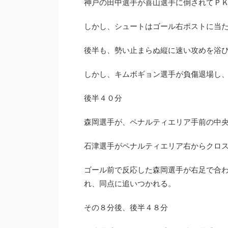
神戸の田中選手が喜山選手に倒されてＰ
しかし、シュートはゴール右ポストに当
後半も、勢い止まらぬ縦に速い攻めを浴
しかし、キムボギョン選手が負傷退場し
後半４０分
森岡選手が、ペナルティエリア手前の中
石津選手がペナルティエリア右からクロ
ゴール前で反応した森岡選手が右足で合
れ、同点に追いつかれる。
その８分後、後半４８分