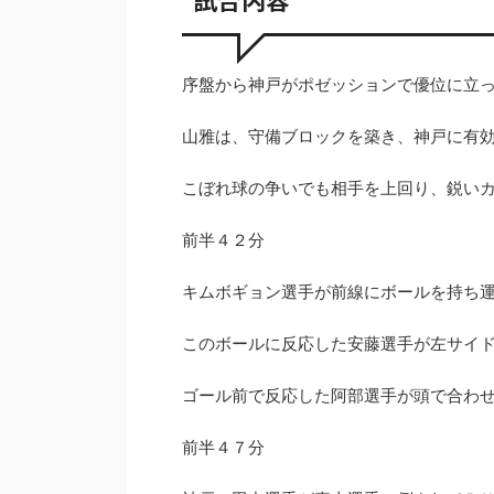
序盤から神戸がポゼッションで優位に立
山雅は、守備ブロックを築き、神戸に有
こぼれ球の争いでも相手を上回り、鋭い
前半４２分
キムボギョン選手が前線にボールを持ち
このボールに反応した安藤選手が左サイ
ゴール前で反応した阿部選手が頭で合わ
前半４７分