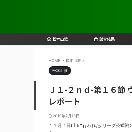
松本山雅
試合結果
HOME
>
松本山雅
>
松本山雅
Ｊ１-２ｎｄ-第１６節
レポート
2019年2月18日
１１月７日(土)に行われたJリーグ公式戦２