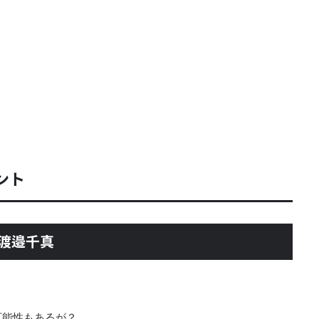
ント
 渡邉千真
可能性もあるが？