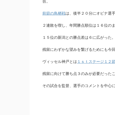
合。
前節の鳥栖戦
は、後半２０分にオビナ選
２連敗を喫し、年間勝点順位は１６位の
松本山雅がTOP15まであと一歩だった軌跡
【Jリーグ順位予想2
【2015シーズン】
独自アンケートからJ
１５位の新潟との勝点差は６に広がった
胆
2015シーズンに松本山雅がJ1のTOP15にチャレンジ
した軌跡を振り返ります。J1に残ることを目指し戦
2019シーズンのJ1リ
残留にわずかな望みを繋げるためにも今
った4試合を当時の他チームの状況や気持ちを書い
どこよりも遅い順位予想
続きを読む
続き
ています。最終順位は16位でしたが最後まで健闘し
想や独自アンケートをも
ヴィッセル神戸とは
１ｓｔステージ１２
ました。
らかになりました。Jリ
島が筆頭です。降格候補
残留に向けて勝ち点３のみが必要だった
でした。ダークホースと
パスにも注目です。どこ
このチームになるのか、
その試合を監督、選手のコメントを中心