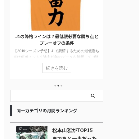
と
松本山雅がTOP15まであと一歩だった軌跡
【Jリーグ順
【2015シーズン】
独自アンケー
ち
2015シーズンに松本山雅がJ1のTOP15にチャレンジ
降
した軌跡を振り返ります。J1に残ることを目指し戦
2019シーズ
が
った4試合を当時の他チームの状況や気持ちを書い
どこよりも遅
続きを読む
分
ています。最終順位は16位でしたが最後まで健闘し
想や独自アン
楽
ました。
らかになりまし
島が筆頭です
でした。ダーク
パスにも注目
このチームに
同一カテゴリの月間ランキング
松本山雅がTOP15
17
view
まであと一歩だった