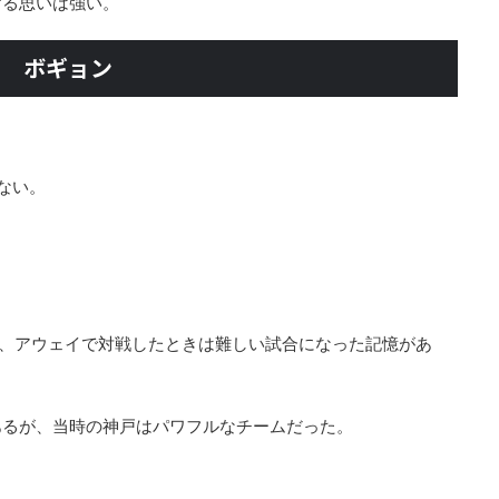
ける思いは強い。
キム ボギョン
』
ない。
は、アウェイで対戦したときは難しい試合になった記憶があ
あるが、当時の神戸はパワフルなチームだった。