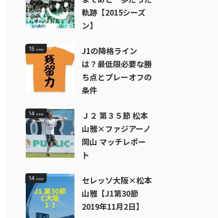
軌跡【2015シーズ
ン】
J1の降格ライン
15
view
は？最低限必要な勝
ち点とプレーオフの
条件
Ｊ２ 第３５節 松本
14
view
山雅×ファジアーノ
岡山 マッチレポー
ト
セレッソ大阪×松本
14
view
山雅【J1第30節
2019年11月2日】