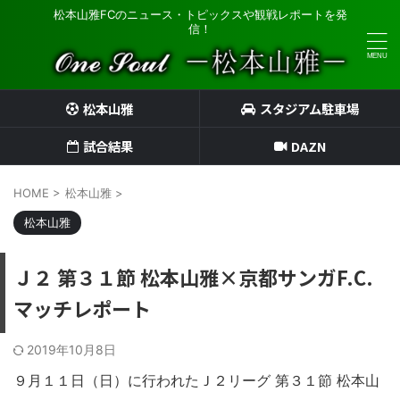
松本山雅FCのニュース・トピックスや観戦レポートを発
信！
松本山雅
スタジアム駐車場
試合結果
DAZN
HOME
>
松本山雅
>
松本山雅
Ｊ２ 第３１節 松本山雅×京都サンガF.C.
マッチレポート
2019年10月8日
９月１１日（日）に行われたＪ２リーグ 第３１節 松本山