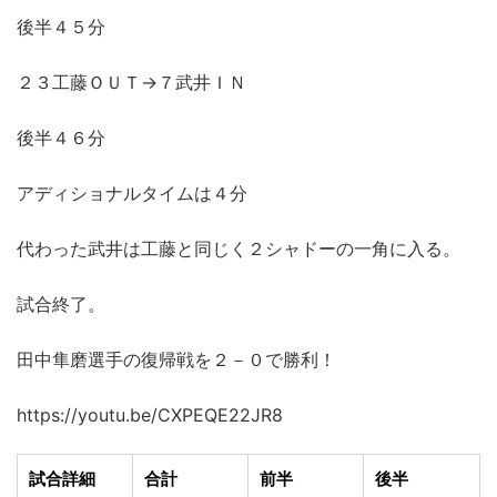
後半４５分
２３工藤ＯＵＴ→７武井ＩＮ
後半４６分
アディショナルタイムは４分
代わった武井は工藤と同じく２シャドーの一角に入る。
試合終了。
田中隼磨選手の復帰戦を２－０で勝利！
https://youtu.be/CXPEQE22JR8
試合詳細
合計
前半
後半