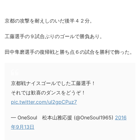
京都の攻撃を耐えしのいだ後半４２分。
工藤選手の９試合ぶりのゴールで勝負あり。
田中隼磨選手の復帰戦と勝ち点６の試合を勝利で飾った。
京都戦ナイスゴールでした工藤選手！
それでは歓喜のダンスをどうぞ！
pic.twitter.com/ul2gpCPuz7
— OneSoul 松本山雅応援 (@OneSoul1965)
2016
年9月13日