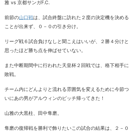
雅 vs 京都サンガF.C.
前節の
山口戦
は、試合終盤に訪れた２度の決定機を決める
ことが出来ず、０－０の引き分け。
リーグ戦６試合負けなしと聞こえはいいが、２勝４分けと
思ったほど勝ち点を伸ばせていない。
また中断期間中に行われた天皇杯２回戦では、格下相手に
敗戦。
チーム内にどんよりと流れる雰囲気を変えるために今節つ
いにあの男がアルウィンのピッチ帰ってきた！
山雅の大黒柱、田中隼磨。
隼磨の復帰戦を勝利で飾りたいこの試合の結果は、２－０