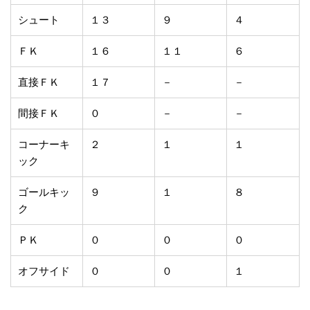
シュート
１３
９
４
ＦＫ
１６
１１
６
直接ＦＫ
１７
－
－
間接ＦＫ
０
－
－
コーナーキ
２
１
１
ック
ゴールキッ
９
１
８
ク
ＰＫ
０
０
０
オフサイド
０
０
１