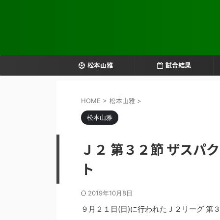
松本山雅
試合結果
HOME
>
松本山雅
>
松本山雅
Ｊ２ 第３２節 ザスパ
ト
2019年10月8日
９月２１日(日)に行われたＪ２リーグ 第３