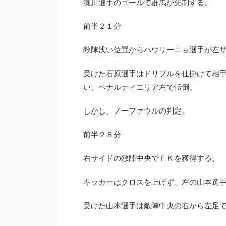
瀬川選手のゴールで群馬が先制する。
前半２１分
敵陣浅い位置からパウリーニョ選手が左
受けた石原選手はドリブルを仕掛けて相
い、ペナルティエリア左で転倒。
しかし、ノーファウルの判定。
前半２８分
右サイドの敵陣中央でＦＫを獲得する。
キッカーはクロスを上げず、左の山本選
受けた山本選手は敵陣中央の右から左足