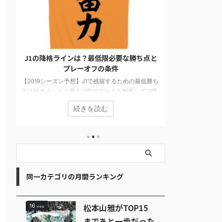
と
松本山雅がTOP15まであと一歩だった軌跡
【Jリーグ順
【2015シーズン】
独自アンケー
ち
2015シーズンに松本山雅がJ1のTOP15にチャレンジ
降
した軌跡を振り返ります。J1に残ることを目指し戦
2019シーズン
が
った4試合を当時の他チームの状況や気持ちを書い
どこよりも遅い
続きを読む
分
ています。最終順位は16位でしたが最後まで健闘し
想や独自アンケ
楽
ました。
らかになりまし
島が筆頭です。
でした。ダーク
パスにも注目で
このチームにな
同一カテゴリの月間ランキング
松本山雅がTOP15
16
view
まであと一歩だった