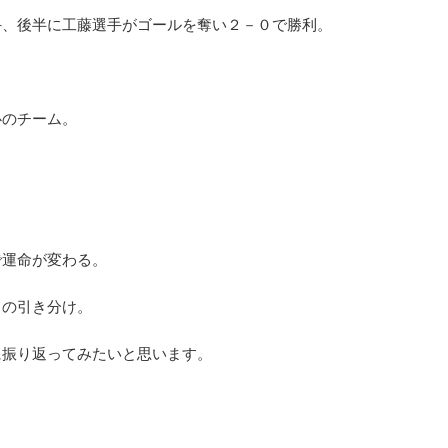
手、後半に工藤選手がゴールを奪い２－０で勝利。
19】サッカー解説者&
J1の降格ラインは？最低限必要な勝ち点
心のチーム。
1優勝&降格チームを大
プレーオフの条件
想！
【2019シーズン予想】J1で残留するための最低勝
点は何ポイント？過去13年のデータを解析してJ1
グの順位予想を発表します！
格ラインを予測してみました。年々チーム間の力
です。サッカー解説者の予
を読む
続きを読む
拮抗して降格圏の勝ち点が高くなっていることが
とに優勝・降格チームが明
かりました。今シーズンはどんな展開になるのか
グの優勝予想は川崎・鹿
で運命が変わる。
しみです。
は磐田、松本、仙台、鳥栖
てFC東京、名古屋グラン
１の引き分け。
が優勝するのか、降格がど
見どころ満載です。
に振り返ってみたいと思います。