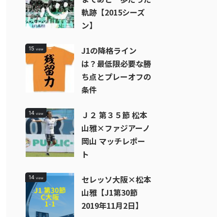
軌跡【2015シーズ
ン】
J1の降格ライン
15
view
は？最低限必要な勝
ち点とプレーオフの
条件
Ｊ２ 第３５節 松本
14
view
山雅×ファジアーノ
岡山 マッチレポー
ト
セレッソ大阪×松本
14
view
山雅【J1第30節
2019年11月2日】