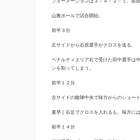
フォーメーションは３－４－２－１。前
山雅ボールで試合開始。
前半３分
左サイドから石原選手がクロスを送る。
ペナルティエリア右で受けた田中選手は
ンを割ってしまう。
前半１２分
左サイドの敵陣中央で味方からのショー
素早く右足でクロスを入れるも、味方に
前半１４分