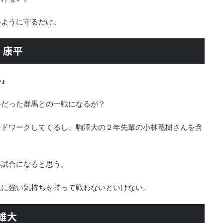
いように守るだけ。
島 康平
い』
手だった群馬との一戦になるが？
ードワークしてくるし、駒澤大の２年先輩の小林竜樹さんを含
い試合になると思う。
上に強い気持ちを持って戦わないといけない。
 雄大