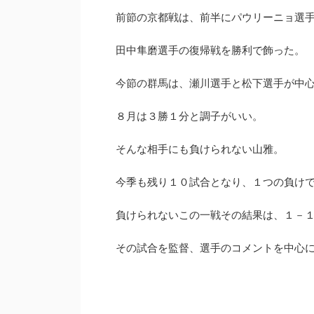
前節の京都戦は、前半にパウリーニョ選
田中隼磨選手の復帰戦を勝利で飾った。
松本山雅がTOP15まであと一歩だった軌跡
【Jリーグ順位予想20
今節の群馬は、瀬川選手と松下選手が中
【2015シーズン】
独自アンケートからJ
胆予
８月は３勝１分と調子がいい。
2015シーズンに松本山雅がJ1のTOP15にチャレンジ
した軌跡を振り返ります。J1に残ることを目指し戦
2019シーズンのJ1リー
った4試合を当時の他チームの状況や気持ちを書い
どこよりも遅い順位予想
そんな相手にも負けられない山雅。
続きを読む
続き
ています。最終順位は16位でしたが最後まで健闘し
想や独自アンケートをも
ました。
らかになりました。Jリー
今季も残り１０試合となり、１つの負け
島が筆頭です。降格候補
でした。ダークホースとし
負けられないこの一戦その結果は、１－
パスにも注目です。どこ
このチームになるのか、
その試合を監督、選手のコメントを中心