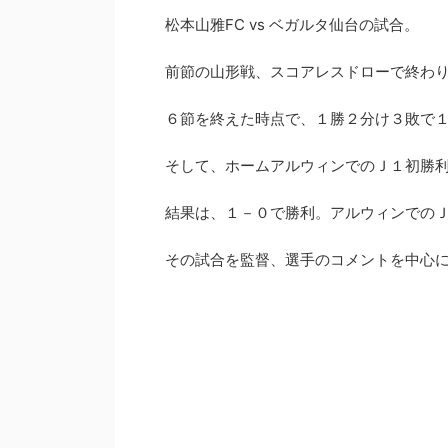
松本山雅FC vs ベガルタ仙台の試合。
前節の山形戦、スコアレスドローで終わ
松本山雅がTOP15まであと一歩だった軌跡
【Jリーグ
６節を終えた時点で、１勝２分け３敗で
【2015シーズン】
独自アンケ
そして、ホームアルウィンでのＪ１初勝
2015シーズンに松本山雅がJ1のTOP15にチャレンジ
した軌跡を振り返ります。J1に残ることを目指し戦
2019シー
った4試合を当時の他チームの状況や気持ちを書い
どこよりも
結果は、１－０で勝利。アルウィンでの
続きを読む
ています。最終順位は16位でしたが最後まで健闘し
想や独自ア
ました。
らかになり
その試合を監督、選手のコメントを中心
島が筆頭で
でした。ダ
パスにも注
このチーム