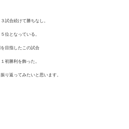
り３試合続けて勝ちなし。
順位予想2019】サッカー解説者&
J1の降格ラインは？最低限必
１５位となっている。
ートからJ1優勝&降格チームを大
プレーオフの条件
胆予想！
利を目指したこの試合
【2019シーズン予想】J1で残留す
点は何ポイント？過去13年のデータを
ズンのJ1リーグの順位予想を発表します！
格ラインを予測してみました。年々
遅い順位予想です。サッカー解説者の予
Ｊ１初勝利を飾った。
続きを読む
続きを読む
拮抗して降格圏の勝ち点が高くなっ
ンケートをもとに優勝・降格チームが明
かりました。今シーズンはどんな展
ました。Jリーグの優勝予想は川崎・鹿
に振り返ってみたいと思います。
しみです。
す。降格候補は磐田、松本、仙台、鳥栖
ークホースとしてFC東京、名古屋グラン
目です。どこが優勝するのか、降格がど
になるのか、見どころ満載です。