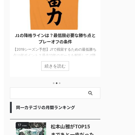
要な勝ち点と
松本山雅がTOP15まであと一歩だった軌跡
【
【2015シーズン】
独
るための最低勝ち
2015シーズンに松本山雅がJ1のTOP15にチャレンジ
解析してJ1降
した軌跡を振り返ります。J1に残ることを目指し戦
2
チーム間の力が
った4試合を当時の他チームの状況や気持ちを書い
ど
続きを読む
ていることが分
ています。最終順位は16位でしたが最後まで健闘し
想
開になるのか楽
ました。
ら
島
で
パ
こ
同一カテゴリの月間ランキング
松本山雅がTOP15
17
view
まであと一歩だった