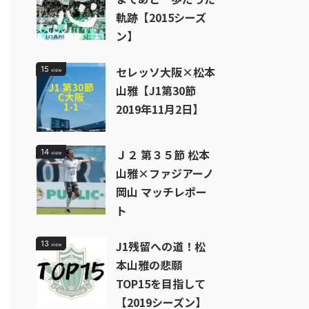
軌跡【2015シーズ
ン】
セレッソ大阪×松本
15
view
山雅【J1第30節
2019年11月2日】
Ｊ２ 第３５節 松本
14
view
山雅×ファジアーノ
岡山 マッチレポー
ト
J1残留への道！松
13
view
本山雅の悲願
TOP15を目指して
【2019シーズン】