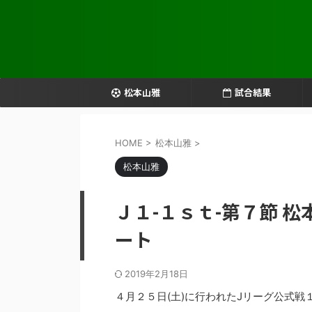
松本山雅
試合結果
HOME
>
松本山雅
>
松本山雅
Ｊ１-１ｓｔ-第７節 
ート
2019年2月18日
４月２５日(土)に行われたJリーグ公式戦