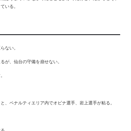
っている。
至らない。
迫るが、仙台の守備を崩せない。
す。
ると、ペナルティエリア内でオビナ選手、岩上選手が粘る。
する。