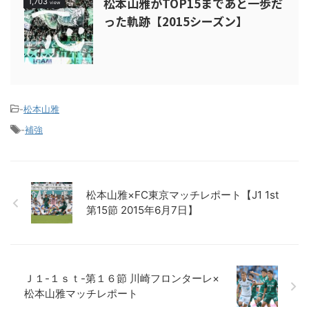
松本山雅がTOP15まであと一歩だ
1,703
view
った軌跡【2015シーズン】
-
松本山雅
-
補強
松本山雅×FC東京マッチレポート【J1 1st
第15節 2015年6月7日】
Ｊ１-１ｓｔ-第１６節 川崎フロンターレ×
松本山雅マッチレポート