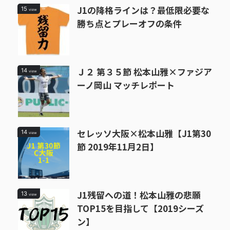
J1の降格ラインは？最低限必要な
15
view
勝ち点とプレーオフの条件
Ｊ２ 第３５節 松本山雅×ファジア
14
view
ーノ岡山 マッチレポート
セレッソ大阪×松本山雅【J1第30
14
view
節 2019年11月2日】
J1残留への道！松本山雅の悲願
13
view
TOP15を目指して【2019シーズ
ン】