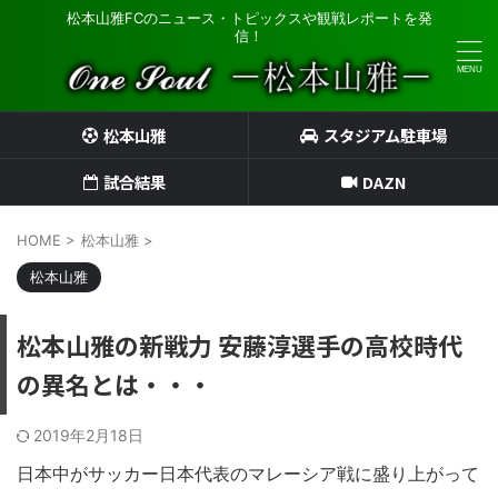
松本山雅FCのニュース・トピックスや観戦レポートを発
信！
松本山雅
スタジアム駐車場
試合結果
DAZN
HOME
>
松本山雅
>
松本山雅
松本山雅の新戦力 安藤淳選手の高校時代
の異名とは・・・
2019年2月18日
日本中がサッカー日本代表のマレーシア戦に盛り上がって