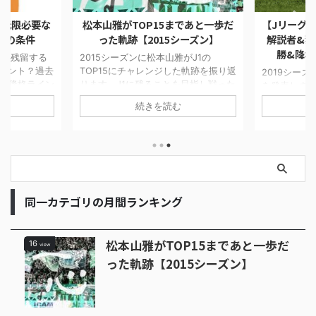
最低限必要な
松本山雅がTOP15まであと一歩だ
【Jリーグ順
フの条件
った軌跡【2015シーズン】
解説者&独
勝&降格
J1で残留する
2015シーズンに松本山雅がJ1の
イント？過去
TOP15にチャレンジした軌跡を振り返
2019シー
J1降格ライン
ります。J1に残ることを目指し戦った
を発表しま
々チーム間の
4試合を当時の他チームの状況や気持
想です。サ
続きを読む
ち点が高くな
ちを書いています。最終順位は16位で
アンケート
した。今シー
したが最後まで健闘しました。
が明らかにな
のか楽しみで
勝予想は川
候補は磐田
た。ダークホ
古屋グラン
優勝するの
同一カテゴリの月間ランキング
なるのか、
松本山雅がTOP15まであと一歩だ
16
view
った軌跡【2015シーズン】