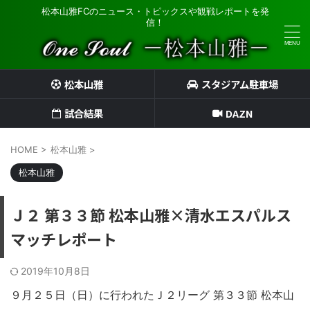
松本山雅FCのニュース・トピックスや観戦レポートを発
信！
松本山雅
スタジアム駐車場
試合結果
DAZN
HOME
>
松本山雅
>
松本山雅
Ｊ２ 第３３節 松本山雅×清水エスパルス
マッチレポート
2019年10月8日
９月２５日（日）に行われたＪ２リーグ 第３３節 松本山