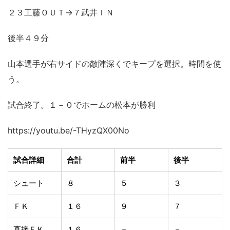
２３工藤ＯＵＴ→７武井ＩＮ
後半４９分
山本選手が右サイドの敵陣深くでキープを選択。時間を使
う。
試合終了。１－０でホームの松本が勝利
https://youtu.be/-THyzQX00No
試合詳細
合計
前半
後半
シュート
８
５
３
ＦＫ
１６
９
７
直接ＦＫ
１６
－
－