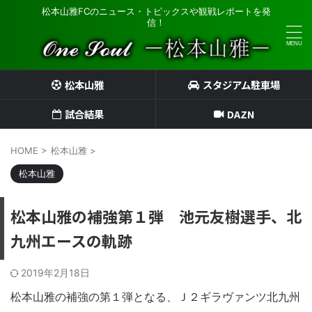
松本山雅FCのニュース・トピックスや観戦レポートを発
信！
松本山雅
スタジアム駐車場
試合結果
DAZN
HOME
>
松本山雅
>
松本山雅
松本山雅の補強第１弾 池元友樹選手、北
九州エースの軌跡
2019年2月18日
松本山雅の補強の第１弾となる、Ｊ２ギラヴァンツ北九州