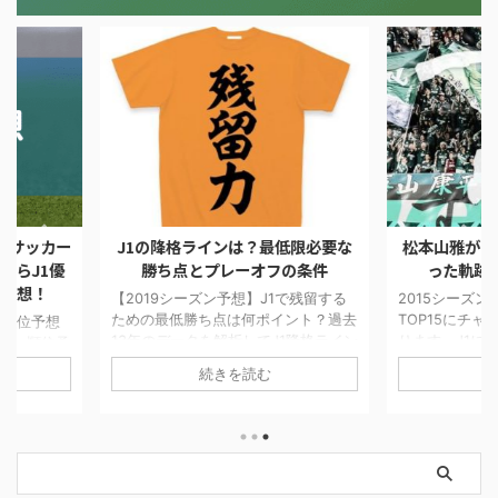
最低限必要な
松本山雅がTOP15まであと一歩だ
【Jリーグ順
フの条件
った軌跡【2015シーズン】
解説者&独
勝&降格
J1で残留する
2015シーズンに松本山雅がJ1の
イント？過去
TOP15にチャレンジした軌跡を振り返
2019シー
J1降格ライン
ります。J1に残ることを目指し戦った
を発表しま
々チーム間の
4試合を当時の他チームの状況や気持
想です。サ
続きを読む
ち点が高くな
ちを書いています。最終順位は16位で
アンケート
した。今シー
したが最後まで健闘しました。
が明らかにな
のか楽しみで
勝予想は川
候補は磐田
た。ダークホ
古屋グラン