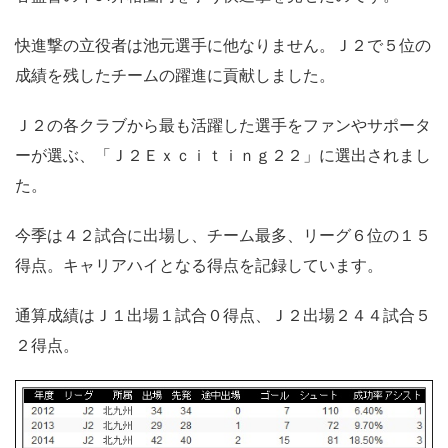
快進撃の立役者は池元選手に他なりません。Ｊ２で５位の
成績を残したチームの躍進に貢献しました。
Ｊ２の各クラブから最も活躍した選手をファンやサポータ
ーが選ぶ、「Ｊ２Ｅｘｃｉｔｉｎｇ２２」に選出されまし
た。
今季は４２試合に出場し、チーム最多、リーグ６位の１５
得点。キャリアハイとなる得点を記録しています。
通算成績はＪ１出場１試合０得点、Ｊ２出場２４４試合５
２得点。