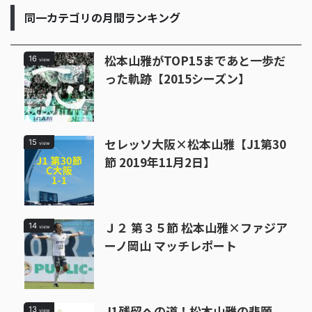
優勝するの
同一カテゴリの月間ランキング
なるのか、
松本山雅がTOP15まであと一歩だ
16
view
った軌跡【2015シーズン】
セレッソ大阪×松本山雅【J1第30
15
view
節 2019年11月2日】
Ｊ２ 第３５節 松本山雅×ファジア
14
view
ーノ岡山 マッチレポート
J1残留への道！松本山雅の悲願
13
view