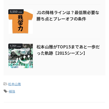
J1の降格ラインは？最低限必要な
5,550
view
勝ち点とプレーオフの条件
松本山雅がTOP15まであと一歩だ
1,701
view
った軌跡【2015シーズン】
-
松本山雅
-
補強