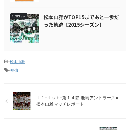
松本山雅がTOP15まであと一歩だ
1,703
view
った軌跡【2015シーズン】
-
松本山雅
-
補強
Ｊ１-１ｓｔ-第１４節 鹿島アントラーズ×
松本山雅マッチレポート