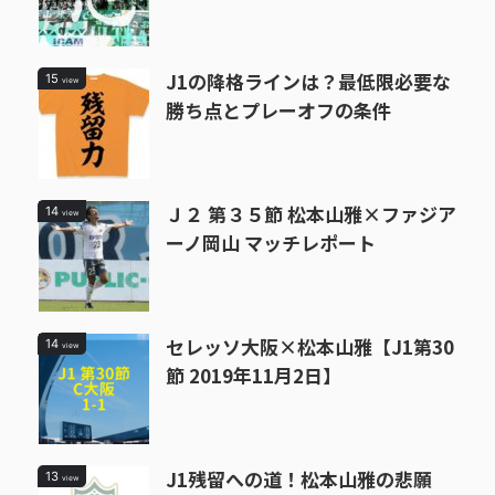
J1の降格ラインは？最低限必要な
15
view
勝ち点とプレーオフの条件
Ｊ２ 第３５節 松本山雅×ファジア
14
view
ーノ岡山 マッチレポート
セレッソ大阪×松本山雅【J1第30
14
view
節 2019年11月2日】
J1残留への道！松本山雅の悲願
13
view