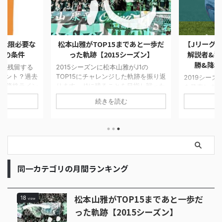
最低限必要な
松本山雅がTOP15まであと一歩だ
【Jリーグ順
フの条件
った軌跡【2015シーズン】
解説者&独
勝&降格
J1で残留する
2015シーズンに松本山雅がJ1の
イント？過去
TOP15にチャレンジした軌跡を振り返
2019シー
J1降格ライン
ります。J1に残ることを目指し戦った
を発表しま
々チーム間の
4試合を当時の他チームの状況や気持
想です。サ
続きを読む
ち点が高くな
ちを書いています。最終順位は16位で
アンケート
した。今シー
したが最後まで健闘しました。
が明らかにな
のか楽しみで
勝予想は川
候補は磐田
た。ダークホ
古屋グラン
優勝するの
同一カテゴリの月間ランキング
なるのか、
松本山雅がTOP15まであと一歩だ
18
view
った軌跡【2015シーズン】