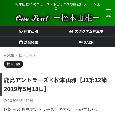
松本山雅FCのニュース・トピックスや観戦レポートを発
信！
松本山雅
スタジアム駐車場
試合結果
DAZN
HOME
>
松本山雅
>
松本山雅
鹿島アントラーズ×松本山雅【J1第12節
2019年5月18日】
2020年2月12日
絶対王者 鹿島アントラーズとのアウェイ戦でした。