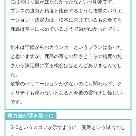
調子はできれば本人に聞いていただければ
にはやはり歯が立たなかったなという印象です。
557(83%)
パス（成功率）
325(75%)
と思います。われわれは彼がコンディショ
プレスの迫力と精度と比例するような攻撃のバリエ
3
オフサイド
3
ンを上げるために最善の努力をしたいと思
ーション・決定力は、松本に欠けているもの全てを
い今日の起用に至りました。彼の存在はチ
鹿島は掌中に収めているようで歯がゆかったです。
15
フリーキック
12
ームの中で非常に大きいですし、ただこれ
10
コーナーキック
0
は慎重に進めていかなければいけないこと
松本は守備からのカウンターというプランはあった
なので、今日は30分近く出場しましたけ
と思いますが、鹿島の寄せの早さと自らの精度の無
0
ペナルティキック
0
れども、次のACLもまた彼がピッチに立つ
さから決定機に至る機会はほとんどありませんでし
警告:0
警告・退場
警告:1
状況にできればチームにとっては非常に大
た。
きいことではないかと感じています。
攻撃のバリエーションが少ないのにも関わらず、ク
オリティも伴わないとなると今後の雲行きは怪しい
です。
実力差が浮き彫りに
5-0というスコアが示すように、完敗という試合でし