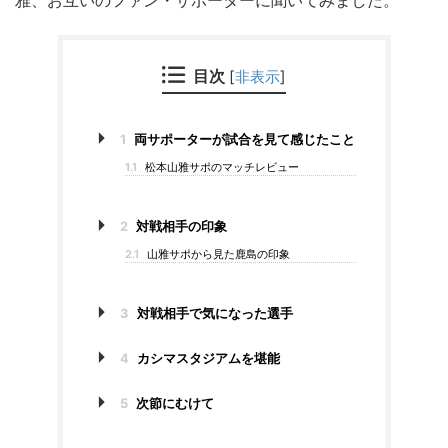
雅、お互いのファン・サポーターに聞いてみました。
目次
[
非表示
]
1
両サポーターが試合を見て感じたこと
1.1
松本山雅サポのマッチレビュー
2
対戦相手の印象
2.1
山雅サポから見た鹿島の印象
3
対戦相手で気になった選手
4
カシマスタジアムを堪能
5
次節にむけて