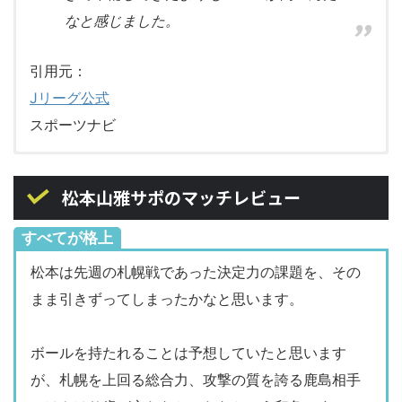
なと感じました。
引用元：
Jリーグ公式
スポーツナビ
後半の立ち上がりの得点が非常にわれわれ
鹿島
スタッツ
松本
松本山雅サポのマッチレビュー
に勇気を与えてくれたと思います。ハーフ
61%
ボール支配率
39%
タイムに言ったことを選手たちがしっかり
すべてが格上
実行してくれた結果が良い形で勝つことに
14
シュート
6
松本は先週の札幌戦であった決定力の課題を、その
つながったと思います。次にあるACLに向
7
枠内シュート
3
まま引きずってしまったかなと思います。
けてしっかり準備したいと思います。
111.8km
走行距離
110.7km
≫ 山本 脩斗選手がひさびさの復帰になり
ボールを持たれることは予想していたと思います
196
スプリント
167
ました。いまの調子を教えてください。
が、札幌を上回る総合力、攻撃の質を誇る鹿島相手