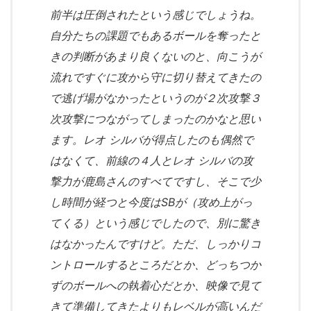
前半は圧倒されたという感じでしょうね。
自分たちの課題でもあるボールを奪ったと
きの判断があまり良くないのと、向こうが
流れですぐに攻から守に切り替えてきたの
で逃げ場がなかったというのが２次攻撃３
次攻撃につながってしまったのかなと思い
ます。レオ シルバが得点したのも偶然で
はなくて、前線の４人とレオ シルバの攻
撃力が鹿島さんのすべてですし、そこで少
し時間が経つと今度はSBが（攻め上がっ
てくる）という感じでしたので、別に驚き
はなかったんですけど。ただ、しっかりコ
ントロールするところだとか、どっちつか
ずのボールへの執着心だとか、映像で見て
きて準備してきたよりもレベルが高いんだ