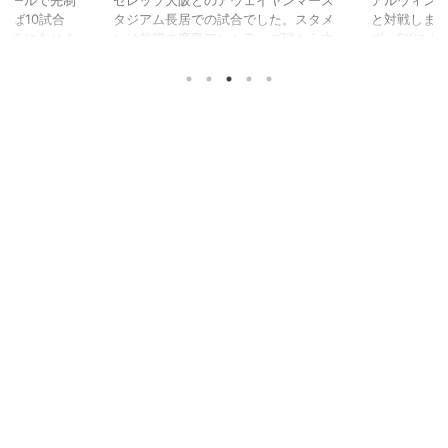
れば10試合
タジアム長居での試合でした。スタメ
と対戦しま
ころにありま
ンは前節の鹿島アントラーズ戦から中
ず、PKによ
はありませ
美選手、パウリーニョ選手が入り、フ
アンドロペ
ムで痛恨の失
ォーメーションは3-5-2で臨みまし
ゴールを決
逃げていきま
た。前半24分にセレッソ大阪に先制
ン・サポー
されるも、後半17分に杉本選手のゴー
になった選
ルで追いつきドローという結果でし
試合の評価
た。
います。