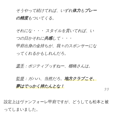
そうやって続けてれば、いずれ
体力
も
プレー
の精度
もついてくる。
それにな・・・ スタイルを貫いてれば、い
つの日かそれに
共感
して・・・
甲府出身の金持ちが、我々のスポンサーにな
ってくれるかもしれんだろ。
選手
：ポジティブっすねー、棚橋さんは。
監督
：ガハハ、当然だろ。
地方クラブこそ、
夢はでっかく持たんとな！
設定上はヴァンフォーレ甲府ですが、どうしても松本と被
ってしまいました。