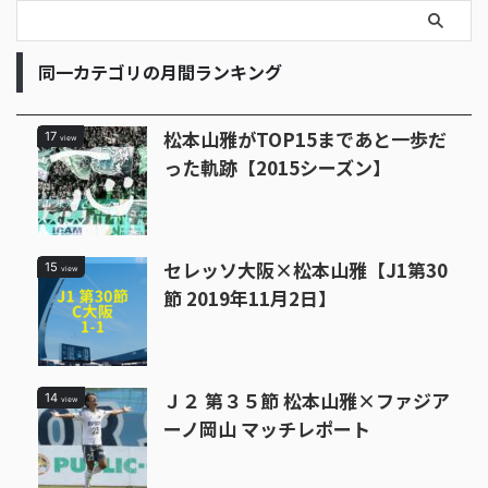
た。ダークホ
古屋グラン
優勝するの
同一カテゴリの月間ランキング
なるのか、
松本山雅がTOP15まであと一歩だ
17
view
った軌跡【2015シーズン】
セレッソ大阪×松本山雅【J1第30
15
view
節 2019年11月2日】
Ｊ２ 第３５節 松本山雅×ファジア
14
view
ーノ岡山 マッチレポート