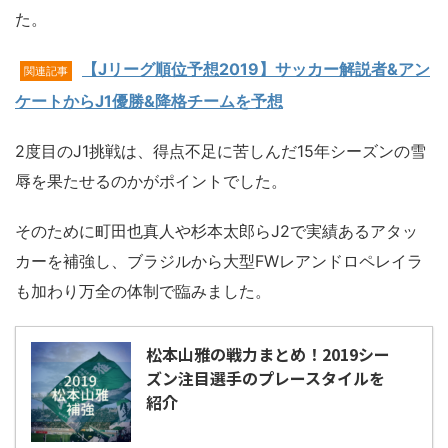
た。
【Jリーグ順位予想2019】サッカー解説者&アン
関連記事
ケートからJ1優勝&降格チームを予想
2度目のJ1挑戦は、得点不足に苦しんだ15年シーズンの雪
辱を果たせるのかがポイントでした。
そのために町田也真人や杉本太郎らJ2で実績あるアタッ
カーを補強し、ブラジルから大型FWレアンドロペレイラ
も加わり万全の体制で臨みました。
松本山雅の戦力まとめ！2019シー
ズン注目選手のプレースタイルを
紹介