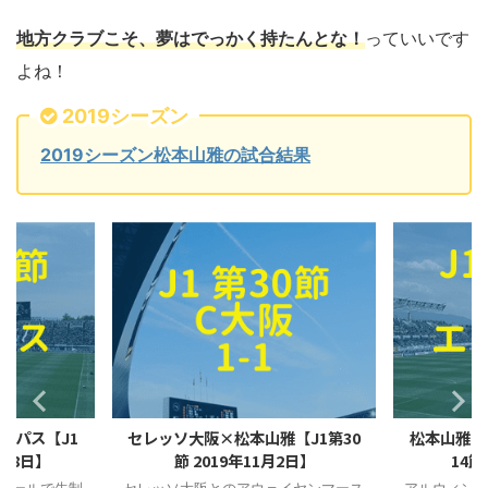
地方クラブこそ、夢はでっかく持たんとな！
っていいです
よね！
2019シーズン
2019シーズン松本山雅の試合結果
ンパス【J1
セレッソ大阪×松本山雅【J1第30
松本山雅×
月18日】
節 2019年11月2日】
14節
ゴールで先制
セレッソ大阪とのアウェイヤンマース
アルウィン