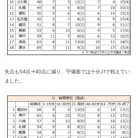
失点も54点→40点に減り、守備面では十分J1で戦えてい
ました。