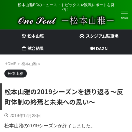
松本山雅FCのニュース・トピックスや観戦レポートを発
信！
松本山雅
スタジアム駐車場
試合結果
DAZN
HOME
>
松本山雅
>
松本山雅
松本山雅の2019シーズンを振り返る～反
町体制の終焉と未来への思い～
2019年12月28日
松本山雅の2019シーズンが終了しました。