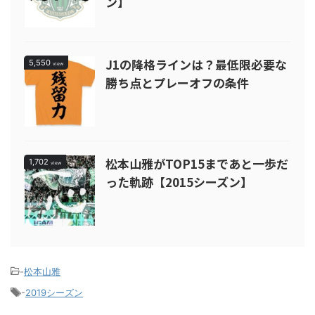
ン】
J1の降格ラインは？最低限必要な
5,550
view
勝ち点とプレーオフの条件
松本山雅がTOP15まであと一歩だ
1,702
view
った軌跡【2015シーズン】
-
松本山雅
-
2019シーズン