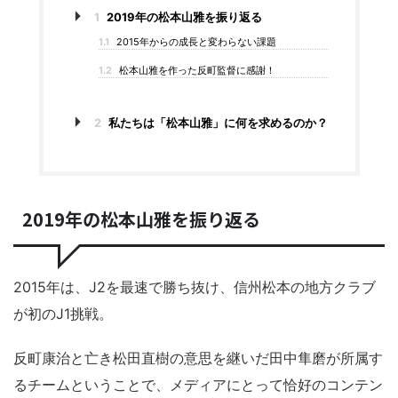
1
2019年の松本山雅を振り返る
1.1
2015年からの成長と変わらない課題
1.2
松本山雅を作った反町監督に感謝！
2
私たちは「松本山雅」に何を求めるのか？
2019年の松本山雅を振り返る
2015年は、J2を最速で勝ち抜け、信州松本の地方クラブ
が初のJ1挑戦。
反町康治と亡き松田直樹の意思を継いだ田中隼磨が所属す
るチームということで、メディアにとって恰好のコンテン