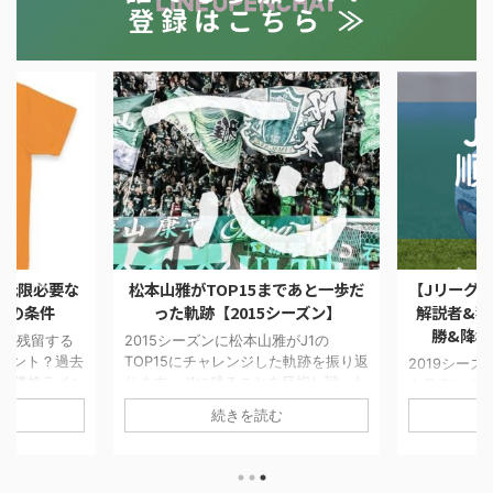
最低限必要な
松本山雅がTOP15まであと一歩だ
【Jリーグ順
フの条件
った軌跡【2015シーズン】
解説者&独
勝&降格
J1で残留する
2015シーズンに松本山雅がJ1の
イント？過去
TOP15にチャレンジした軌跡を振り返
2019シー
J1降格ライン
ります。J1に残ることを目指し戦った
を発表しま
々チーム間の
4試合を当時の他チームの状況や気持
想です。サ
続きを読む
ち点が高くな
ちを書いています。最終順位は16位で
アンケート
した。今シー
したが最後まで健闘しました。
が明らかにな
のか楽しみで
勝予想は川
候補は磐田