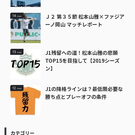
Ｊ２ 第３５節 松本山雅×ファジア
14
view
ーノ岡山 マッチレポート
J1残留への道！松本山雅の悲願
13
view
TOP15を目指して【2019シーズ
ン】
J1の降格ラインは？最低限必要な
12
view
勝ち点とプレーオフの条件
カテゴリー