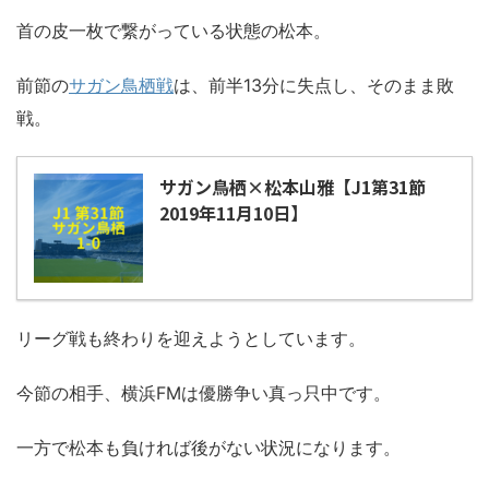
首の皮一枚で繋がっている状態の松本。
前節の
サガン鳥栖戦
は、前半13分に失点し、そのまま敗
戦。
サガン鳥栖×松本山雅【J1第31節
2019年11月10日】
リーグ戦も終わりを迎えようとしています。
今節の相手、横浜FMは優勝争い真っ只中です。
一方で松本も負ければ後がない状況になります。