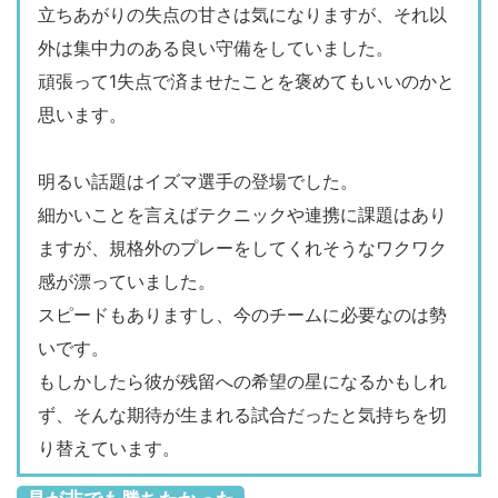
プレッシャーということだが、毎週、自分
立ちあがりの失点の甘さは気になりますが、それ以
11
フリーキック
14
たちのサッカーをすることにはプレッシャ
外は集中力のある良い守備をしていました。
2
コーナーキック
6
ーを感じながらやっていると思う。必ずし
頑張って1失点で済ませたことを褒めてもいいのかと
も勝利は約束されていない。まず自分たち
思います。
0
ペナルティキック
0
のサッカーをどういうふうに毎試合やって
警告:1
警告・退場
警告:1
いくか。それを考えながらいつもやってい
明るい話題はイズマ選手の登場でした。
る。選手たち、自分も含めて勝点３を取ら
細かいことを言えばテクニックや連携に課題はあり
ないといけない、ゴールを取らないといけ
ますが、規格外のプレーをしてくれそうなワクワク
ない。そういうプレッシャーの中でやって
感が漂っていました。
いるわけではない。優勝争いも関係ない。
スピードもありますし、今のチームに必要なのは勢
まずは自分たちのサッカーをすること。そ
いです。
こに集中して毎試合臨んでいる。
もしかしたら彼が残留への希望の星になるかもしれ
ず、そんな期待が生まれる試合だったと気持ちを切
≫ 残り２試合で首位に立ったことについ
り替えています。
て。