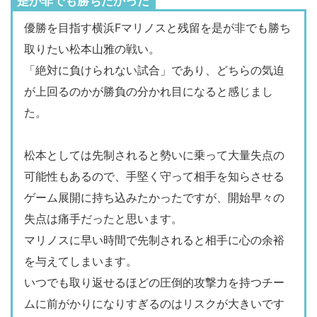
是が非でも勝ちたかった
何も変わることなく、来週の川崎Ｆ戦。川
崎Ｆというチームは皆さんもご存じのよう
優勝を目指す横浜Fマリノスと残留を是が非でも勝ち
に素晴らしいチーム。今日の試合とはまっ
取りたい松本山雅の戦い。
たく違って、より良いゲームが望めると思
「絶対に負けられない試合」であり、どちらの気迫
う。なぜなら、両チームともボールを支配
が上回るのかが勝負の分かれ目になると感じまし
したいチームだから。それも頭に入れなが
た。
ら準備することが大事だし、クラブとして
も試合を楽しみにしていると思う。来週も
松本としては先制されると勢いに乗って大量失点の
しっかり次の試合に向けて準備したい。
可能性もあるので、手堅く守って相手を知らさせる
ゲーム展開に持ち込みたかったですが、開始早々の
失点は痛手だったと思います。
マリノスに早い時間で先制されると相手に心の余裕
を与えてしまいます。
いつでも取り返せるほどの圧倒的攻撃力を持つチー
ムに前がかりになりすぎるのはリスクが大きいです