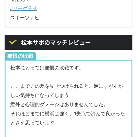
Jリーグ公式
スポーツナビ
すごく良い勝利ができたのかなと思う。試
松本
スタッツ
横浜
松本サポのマッチレビュー
合前から難しい試合になると予測していた
26%
ボール支配率
74%
し、前半の最初のほうに素晴らしいゴール
痛恨の敗戦
を決めて、２点目を狙いにいったがなかな
4
シュート
18
松本にとっては痛恨の敗戦です。
か難しい展開になってしまった。だが、選
2
枠内シュート
4
手たちは約束事を守り、自分たちのサッカ
ここまで力の差を見せつけられると、逆にすがすが
ーを貫き、そして勝利という結果を残して
122.3km
走行距離
117.3km
しい気持ちになってしまう
くれた。素晴らしい試合だった。
182
スプリント
176
意外と心理的ダメージはありませんでした。
≫ 優勝争いのプレッシャーがまったく感
それほどまでに横浜は強く、1失点で済んで良かった
214(54%)
パス（成功率）
813(88%)
じられずにのびのび戦っていたと思うが、
とさえ思っています。
2
オフサイド
5
選手の精神状態を監督はどう見ているか？