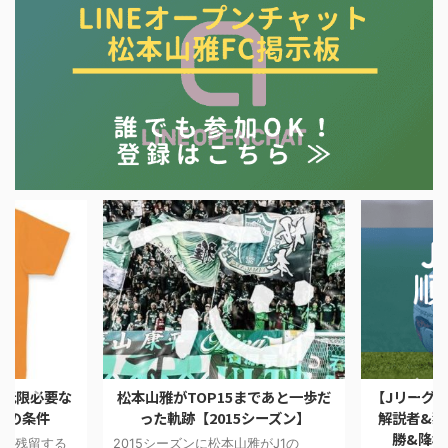
最低限必要な
松本山雅がTOP15まであと一歩だ
【Jリーグ順
フの条件
った軌跡【2015シーズン】
解説者&独
勝&降格
J1で残留する
2015シーズンに松本山雅がJ1の