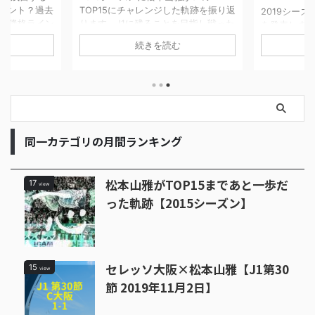
イント？過去
TOP15にチャレンジした軌跡を振り返
2019シー
J1降格ライン
ります。J1に残ることを目指し戦った
を発表しま
々チーム間の
4試合を当時の他チームの状況や気持
想です。サ
続きを読む
ち点が高くな
ちを書いています。最終順位は16位で
アンケート
した。今シー
したが最後まで健闘しました。
が明らかにな
のか楽しみで
勝予想は川
候補は磐田
た。ダークホ
古屋グラン
優勝するの
同一カテゴリの月間ランキング
なるのか、
松本山雅がTOP15まであと一歩だ
17
view
った軌跡【2015シーズン】
セレッソ大阪×松本山雅【J1第30
15
view
節 2019年11月2日】