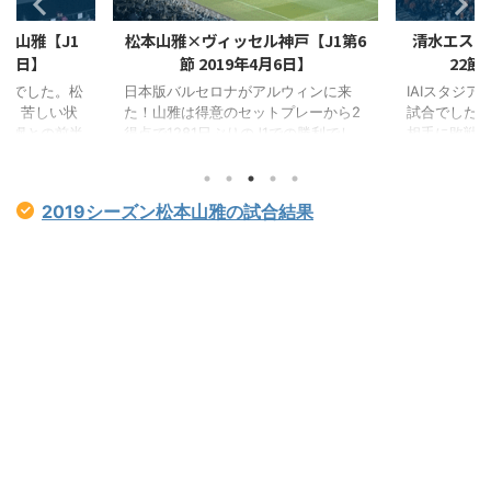
本山雅【J1
松本山雅×ヴィッセル神戸【J1第6
清水エスパ
7月7日】
節 2019年4月6日】
22節
合でした。松
日本版バルセロナがアルウィンに来
IAIスタジ
多く苦しい状
た！山雅は得意のセットプレーから2
試合でした
札幌との前半
得点で1281日ぶりのJ1での勝利でし
相手に敗戦
も前半序盤に
た。この試合の松本山雅×ヴィッセル
か、得点で
に當間選手の
神戸のマッチレビュー。お互いのファ
させられる
とか引き分け
ン・サポーターにこの試合の印象や気
2019シーズン松本山雅の試合結果
した。當間選
になった選手をレポートします！この
の連敗をストッ
試合の評価は予想以上の結果となって
います。