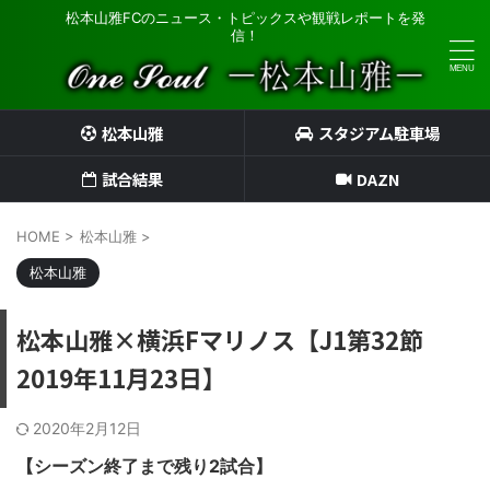
松本山雅FCのニュース・トピックスや観戦レポートを発
信！
松本山雅
スタジアム駐車場
試合結果
DAZN
HOME
>
松本山雅
>
松本山雅
松本山雅×横浜Fマリノス【J1第32節
2019年11月23日】
2020年2月12日
【シーズン終了まで残り2試合】