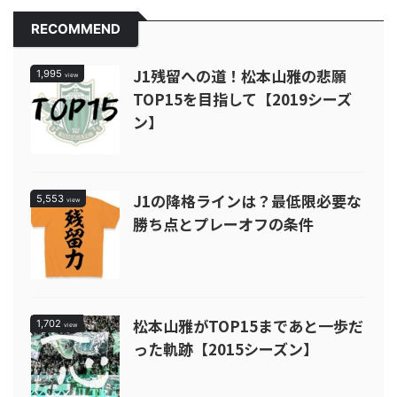
RECOMMEND
J1残留への道！松本山雅の悲願
1,995
view
TOP15を目指して【2019シーズ
ン】
J1の降格ラインは？最低限必要な
5,553
view
勝ち点とプレーオフの条件
松本山雅がTOP15まであと一歩だ
1,702
view
った軌跡【2015シーズン】